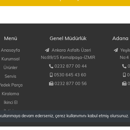
Menü
Genel Müdürlük
Adana 
Anasayfa
Ankara Asfaltı Üzeri
Yeşil
No:89/15 Kemalpaşa-İZMİR
No:4
Kurumsal
0232 877 00 44
0
Ürünler
0530 645 43 60
0
Servis
0232 877 00 56
0
Yedek Parça
Kiralama
İkinci El
İletişim
i kullanmaya devam ederseniz, çerez kullanımını kabul etmiş olursunuz. 