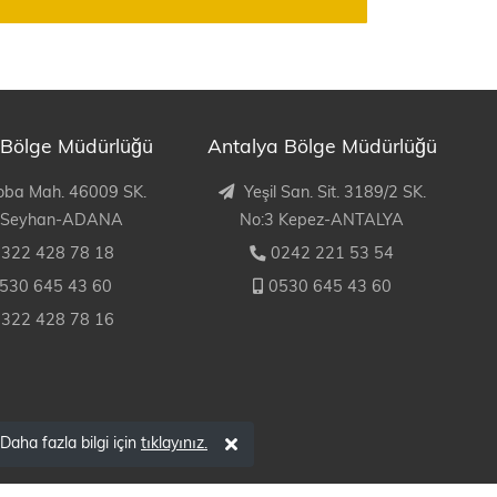
Bölge Müdürlüğü
Antalya Bölge Müdürlüğü
oba Mah. 46009 SK.
Yeşil San. Sit. 3189/2 SK.
 Seyhan-ADANA
No:3 Kepez-ANTALYA
322 428 78 18
0242 221 53 54
530 645 43 60
0530 645 43 60
322 428 78 16
Daha fazla bilgi için
tıklayınız.