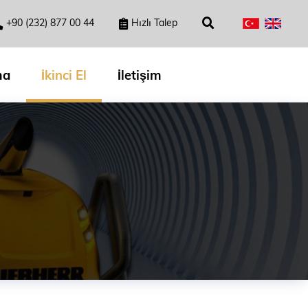
+90 (232) 877 00 44
Hızlı Talep
ma
İkinci El
İletişim