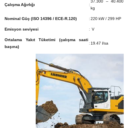
37.300 – 40.400
Çalışma Ağırlığı
:
kg
Nominal Güç (ISO 14396 / ECE-R.120)
:
220 kW / 299 HP
Emisyon seviyesi
:
V
Ortalama Yakıt Tüketimi (çalışma saati
:
19.47 l/sa
başına)