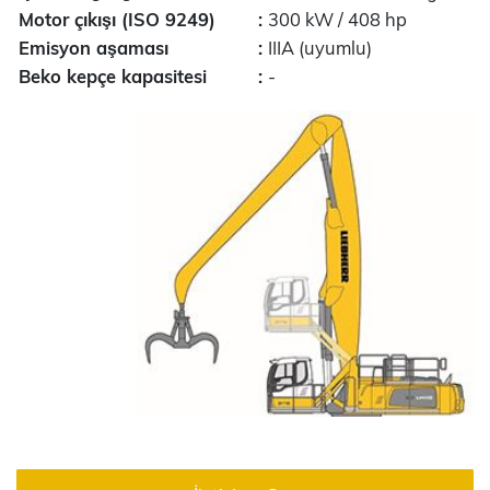
Motor çıkışı (ISO 9249)
:
300 kW / 408 hp
Emisyon aşaması
:
IIIA (uyumlu)
Beko kepçe kapasitesi
:
-