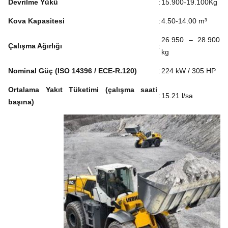
Devrilme Yükü
:
15.900-19.100Kg
Kova Kapasitesi
:
4.50-14.00 m³
26.950 – 28.900
Çalışma Ağırlığı
:
kg
Nominal Güç (ISO 14396 / ECE-R.120)
:
224 kW / 305 HP
Ortalama Yakıt Tüketimi (çalışma saati
:
15.21 l/sa
başına)